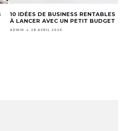
COLLABOREZ AVEC UNE
QUE
M
ENTREPRISE DE CARTOUCHES
SER
D’ENCRE
ADM
ADMIN
24 NOVEMBRE 2022