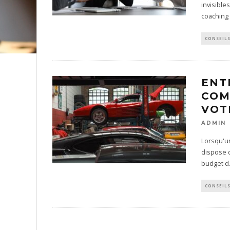
invisible
coaching
CONSEIL
ENT
COM
VOT
ADMIN
Lorsqu'un
dispose d
budget d
CONSEIL