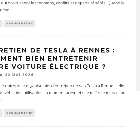
s qui nourrissent les tensions, conflits et départs répétés. Quand le
 déve
...
S
0 COMMENTAIRE
RETIEN DE TESLA À RENNES :
MENT BIEN ENTRETENIR
RE VOITURE ÉLECTRIQUE ?
22 MAI 2026
e entreprise organise bien l'entretien de ses Tesla à Rennes, elle
e véhicules utilisables au moment prévu et elle maîtrise mieux son
...
S
0 COMMENTAIRE