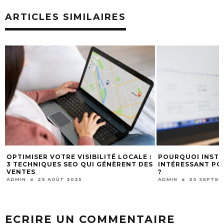
ARTICLES SIMILAIRES
OPTIMISER VOTRE VISIBILITÉ LOCALE :
POURQUOI INSTA
3 TECHNIQUES SEO QUI GÉNÈRENT DES
INTÉRESSANT PO
VENTES
?
ADMIN
29 AOÛT 2025
ADMIN
23 SEPTEM
ECRIRE UN COMMENTAIRE